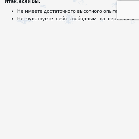
Итак, если Вы:
Не имеете достаточного высотного опыта;
Не чувствуете себя свободным на перильных
веревках из-за недостатка опыта;
Чувствуете, что Вам одному тяжело нести
альпинистское снаряжение, предназначенное
для Вас с партнером;
Хотели бы иметь страхующего партнера на
маршруте восхождения;
Не можете позволить себе индивидуального
гида
Эта
программа очень эффективна и позволит Вам
добиться максимального результата!
С объединённой группой будет работать
профессиональный гид
, а также
ассистенты на
каждые 4-5 альпинистов
, будет предоставлено
групповое снаряжение
(4-х и 2-х местные высотные