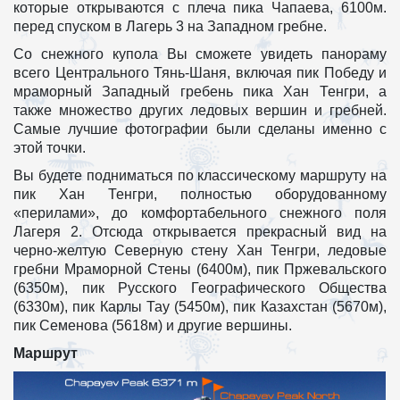
которые открываются с плеча пика Чапаева, 6100м.
перед спуском в Лагерь 3 на Западном гребне.
Со снежного купола Вы сможете увидеть панораму
всего Центрального Тянь-Шаня, включая пик Победу и
мраморный Западный гребень пика Хан Тенгри, а
также множество других ледовых вершин и гребней.
Самые лучшие фотографии были сделаны именно с
этой точки.
Вы будете подниматься по классическому маршруту на
пик Хан Тенгри, полностью оборудованному
«перилами», до комфортабельного снежного поля
Лагеря 2. Отсюда открывается прекрасный вид на
черно-желтую Северную стену Хан Тенгри, ледовые
гребни Мраморной Стены (6400м), пик Пржевальского
(6350м), пик Русского Географического Общества
(6330м), пик Карлы Тау (5450м), пик Казахстан (5670м),
пик Семенова (5618м) и другие вершины.
Маршрут